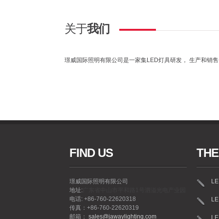
关于
我们
璟威国际照明有限公司是一家集LED灯具研发， 生产和销
FIND US
THE
璟威国际照明有限公司
L
地址:
广东省中山市平和路1号泗溢光电产业园
电话: +86-760-22620318
L
传真：+86-760-22620319
邮箱：
sales@jawaylighting.com
L